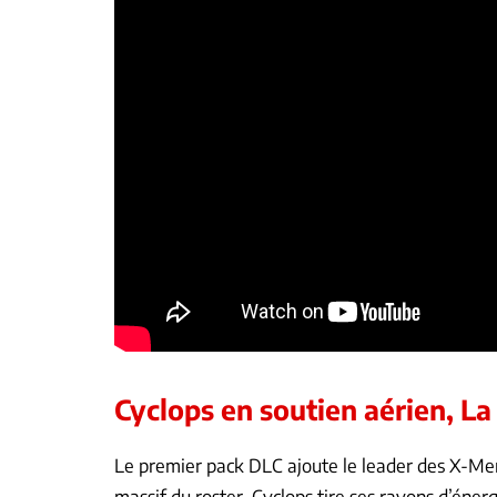
Cyclops en soutien aérien, L
Le premier pack DLC ajoute le leader des X-Me
massif du roster. Cyclops tire ses rayons d’éner