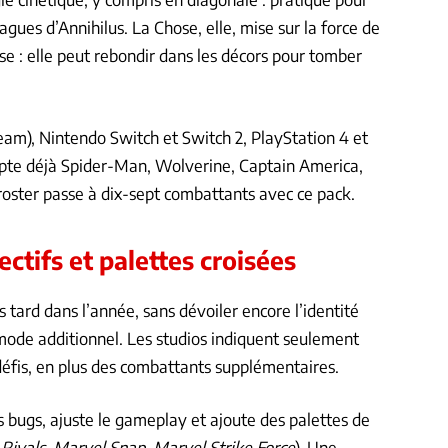
gues d’Annihilus. La Chose, elle, mise sur la force de
se : elle peut rebondir dans les décors pour tomber
am), Nintendo Switch et Switch 2, PlayStation 4 et
ompte déjà Spider-Man, Wolverine, Captain America,
roster passe à dix-sept combattants avec ce pack.
ctifs et palettes croisées
tard dans l’année, sans dévoiler encore l’identité
mode additionnel. Les studios indiquent seulement
 défis, en plus des combattants supplémentaires.
es bugs, ajuste le gameplay et ajoute des palettes de
Rivals
,
Marvel Snap
,
Marvel Strike Force
). Une