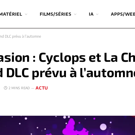
MATÉRIEL
FILMS/SÉRIES
IA
APPS/WE
cond DLC prévu à l’automne
sion : Cyclops et La C
d DLC prévu à l’automn
ACTU
E
2 MINS READ