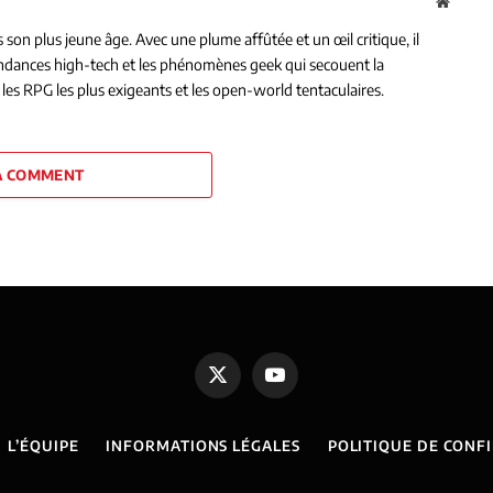
Websit
on plus jeune âge. Avec une plume affûtée et un œil critique, il
tendances high-tech et les phénomènes geek qui secouent la
les RPG les plus exigeants et les open-world tentaculaires.
A COMMENT
X
YouTube
(Twitter)
L’ÉQUIPE
INFORMATIONS LÉGALES
POLITIQUE DE CONF