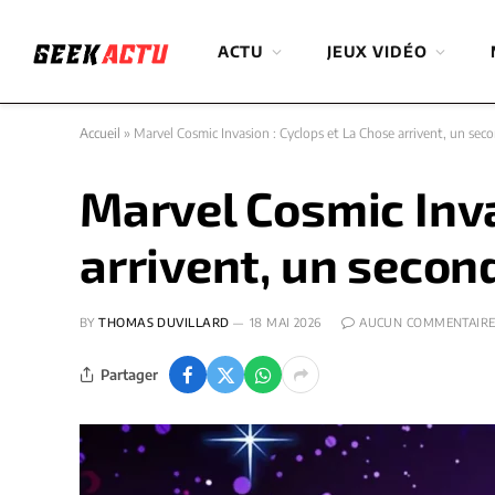
ACTU
JEUX VIDÉO
Accueil
»
Marvel Cosmic Invasion : Cyclops et La Chose arrivent, un se
Marvel Cosmic Inva
arrivent, un secon
BY
THOMAS DUVILLARD
18 MAI 2026
AUCUN COMMENTAIR
Partager