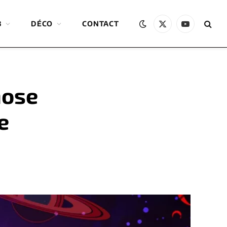
B
DÉCO
CONTACT
X
YouTube
(Twitter)
hose
e