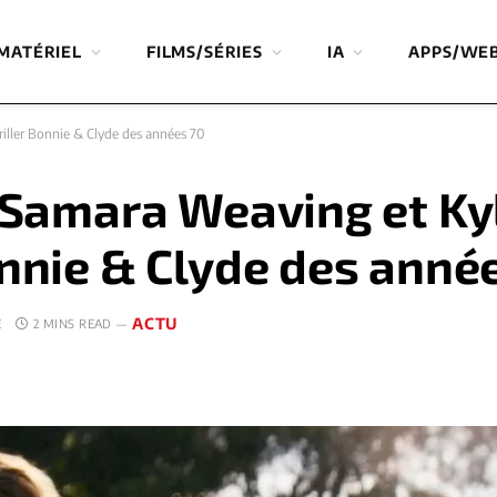
MATÉRIEL
FILMS/SÉRIES
IA
APPS/WE
riller Bonnie & Clyde des années 70
: Samara Weaving et Ky
onnie & Clyde des anné
ACTU
E
2 MINS READ