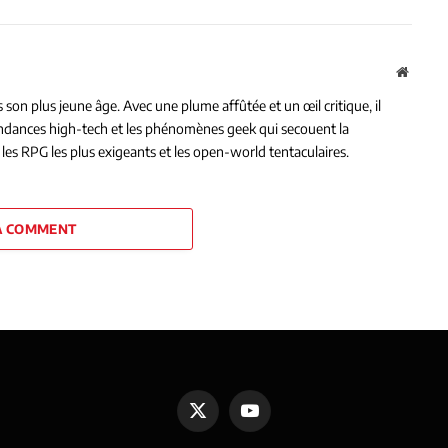
Websit
on plus jeune âge. Avec une plume affûtée et un œil critique, il
tendances high-tech et les phénomènes geek qui secouent la
les RPG les plus exigeants et les open-world tentaculaires.
A COMMENT
X
YouTube
(Twitter)