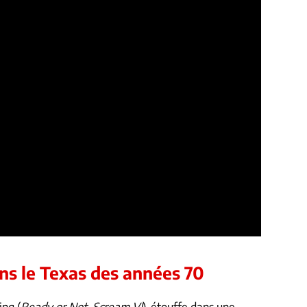
ns le Texas des années 70
ng (
Ready or Not
,
Scream VI
), étouffe dans une