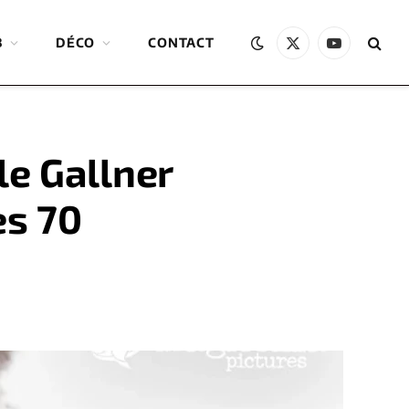
B
DÉCO
CONTACT
X
YouTube
(Twitter)
le Gallner
es 70