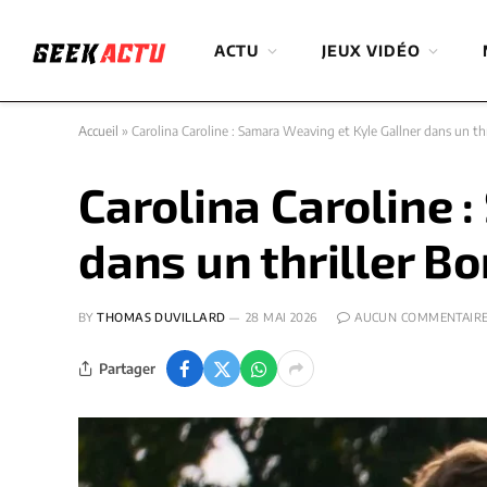
ACTU
JEUX VIDÉO
Accueil
»
Carolina Caroline : Samara Weaving et Kyle Gallner dans un th
Carolina Caroline 
dans un thriller B
BY
THOMAS DUVILLARD
28 MAI 2026
AUCUN COMMENTAIR
Partager