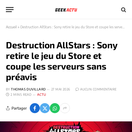
Accueil
»
Destruction AllStars : Sony retire le jeu du Store et coupe les serveurs sans préavis
Destruction AllStars : Sony
retire le jeu du Store et
coupe les serveurs sans
préavis
BY
THOMAS DUVILLARD
27 MAI 2026
AUCUN COMMENTAIRE
2 MINS READ
ACTU
Partager