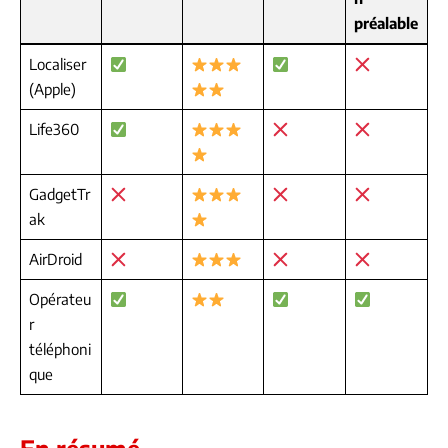
préalable
Localiser
(Apple)
Life360
GadgetTr
ak
AirDroid
Opérateu
r
téléphoni
que
En résumé