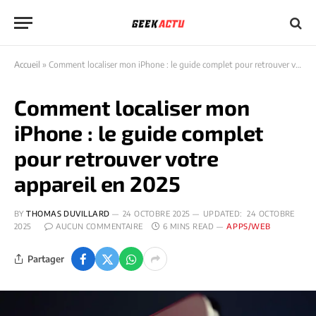
Accueil
»
Comment localiser mon iPhone : le guide complet pour retrouver votre appareil en 2025
Comment localiser mon
iPhone : le guide complet
pour retrouver votre
appareil en 2025
BY
THOMAS DUVILLARD
24 OCTOBRE 2025
UPDATED:
24 OCTOBRE
2025
AUCUN COMMENTAIRE
6 MINS READ
APPS/WEB
Partager