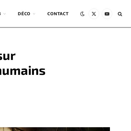
B
DÉCO
CONTACT
X
YouTube
(Twitter)
sur
 humains