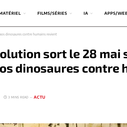
MATÉRIEL
FILMS/SÉRIES
IA
APPS/WE
chaos dinosaures contre humains revient
olution sort le 28 mai 
aos dinosaures contre
ACTU
E
3 MINS READ