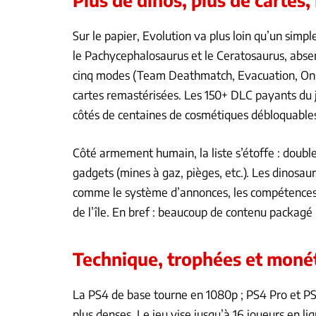
Sur le papier, Evolution va plus loin qu’un simpl
le Pachycephalosaurus et le Ceratosaurus, absent
cinq modes (Team Deathmatch, Evacuation, Onsl
cartes remastérisées. Les 150+ DLC payants du j
côtés de centaines de cosmétiques débloquables
Côté armement humain, la liste s’étoffe : doubl
gadgets (mines à gaz, pièges, etc.). Les dinosau
comme le système d’annonces, les compétences e
de l’île. En bref : beaucoup de contenu packagé
Technique, trophées et monét
La PS4 de base tourne en 1080p ; PS4 Pro et P
plus denses. Le jeu vise jusqu’à 16 joueurs en li