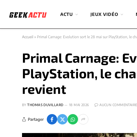
ACTU
JEUX VIDÉO
Accueil
»
Primal Carnage: Evolution sort le 28 mai sur PlayStation, le 
Primal Carnage: Ev
PlayStation, le ch
revient
BY
THOMAS DUVILLARD
18 MAI 2026
AUCUN COMMENTAIR
Partager