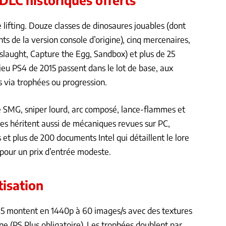
e lifting. Douze classes de dinosaures jouables (dont
s de la version console d’origine), cinq mercenaires,
aught, Capture the Egg, Sandbox) et plus de 25
eu PS4 de 2015 passent dans le lot de base, aux
 via trophées ou progression.
e SMG, sniper lourd, arc composé, lance-flammes et
res héritent aussi de mécaniques revues sur PC,
t plus de 200 documents Intel qui détaillent le lore
 pour un prix d’entrée modeste.
isation
S5 montent en 1440p à 60 images/s avec des textures
gne (PS Plus obligatoire). Les trophées doublent par