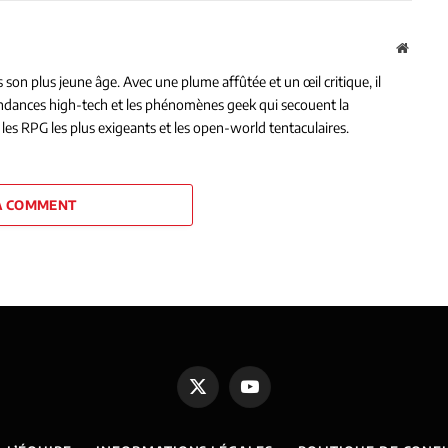
Websit
on plus jeune âge. Avec une plume affûtée et un œil critique, il
tendances high-tech et les phénomènes geek qui secouent la
les RPG les plus exigeants et les open-world tentaculaires.
A COMMENT
X
YouTube
(Twitter)