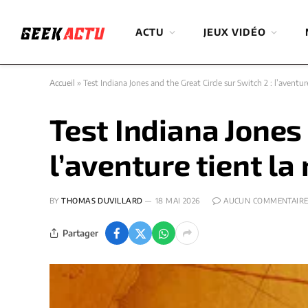
ACTU
JEUX VIDÉO
Accueil
»
Test Indiana Jones and the Great Circle sur Switch 2 : l’aventur
Test Indiana Jones 
l’aventure tient la
BY
THOMAS DUVILLARD
18 MAI 2026
AUCUN COMMENTAIR
Partager