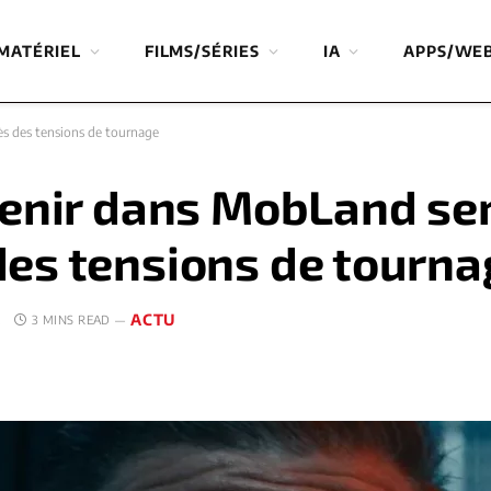
MATÉRIEL
FILMS/SÉRIES
IA
APPS/WE
s des tensions de tournage
venir dans MobLand s
es tensions de tourna
ACTU
E
3 MINS READ