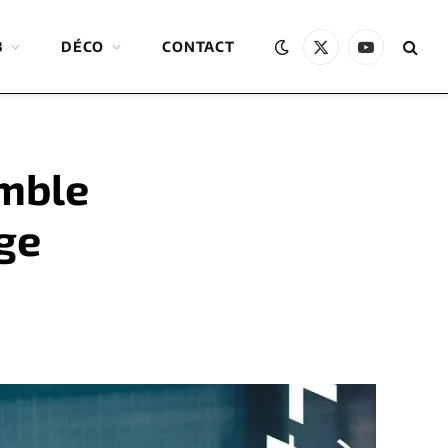
B
DÉCO
CONTACT
X
YouTube
(Twitter)
emble
ge