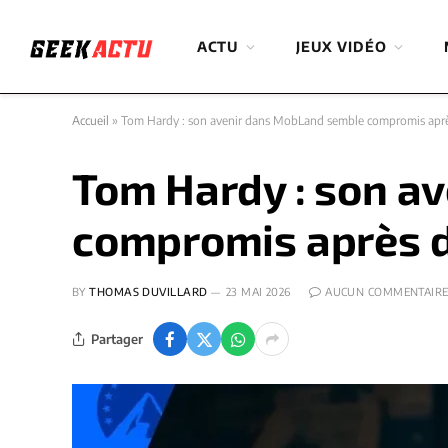
ACTU
JEUX VIDÉO
Accueil
»
Tom Hardy : son avenir dans MobLand semble compromis aprè
Tom Hardy : son a
compromis après d
BY
THOMAS DUVILLARD
23 MAI 2026
AUCUN COMMENTAIR
Partager