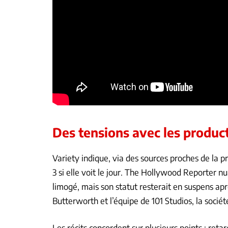
Des tensions avec les product
Variety indique, via des sources proches de la 
3 si elle voit le jour. The Hollywood Reporter nu
limogé, mais son statut resterait en suspens ap
Butterworth et l’équipe de 101 Studios, la socié
Les récits concordent sur plusieurs points : reta