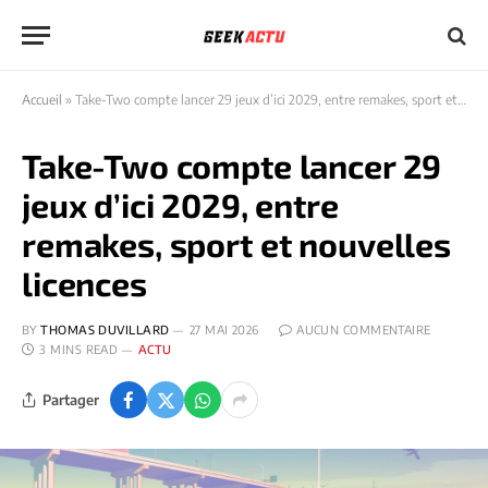
Accueil
»
Take-Two compte lancer 29 jeux d’ici 2029, entre remakes, sport et nouvelles licences
Take-Two compte lancer 29
jeux d’ici 2029, entre
remakes, sport et nouvelles
licences
BY
THOMAS DUVILLARD
27 MAI 2026
AUCUN COMMENTAIRE
3 MINS READ
ACTU
Partager