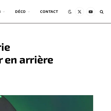
B
DÉCO
CONTACT
X
YouTube
(Twitter)
rie
 en arrière