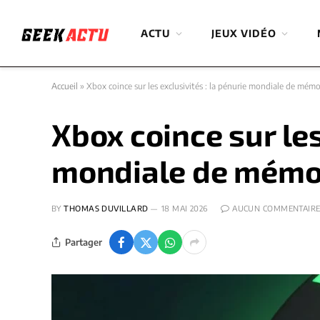
ACTU
JEUX VIDÉO
Accueil
»
Xbox coince sur les exclusivités : la pénurie mondiale de mémo
Xbox coince sur les
mondiale de mémoir
BY
THOMAS DUVILLARD
18 MAI 2026
AUCUN COMMENTAIR
Partager