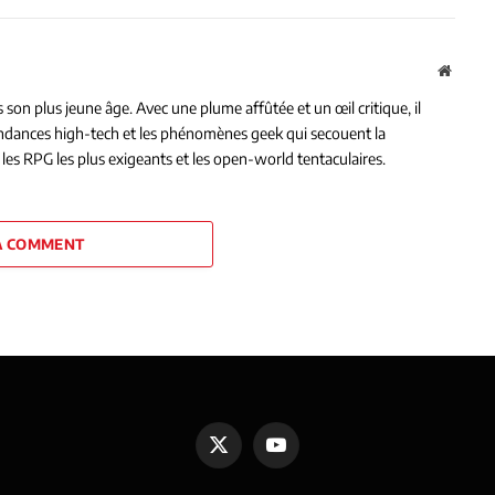
Websit
on plus jeune âge. Avec une plume affûtée et un œil critique, il
tendances high-tech et les phénomènes geek qui secouent la
les RPG les plus exigeants et les open-world tentaculaires.
A COMMENT
X
YouTube
(Twitter)