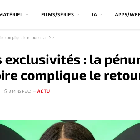
MATÉRIEL
FILMS/SÉRIES
IA
APPS/WE
ire complique le retour en arrière
 exclusivités : la pénu
e complique le retour
ACTU
E
3 MINS READ